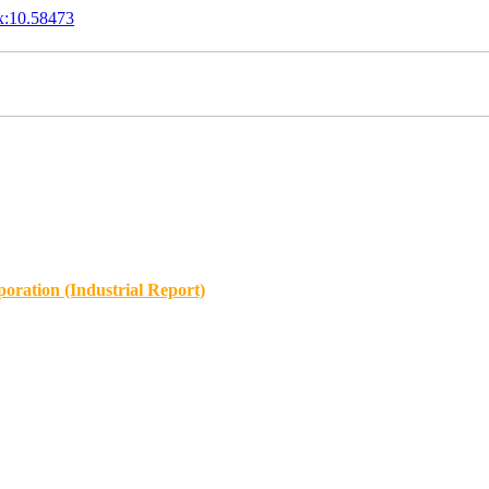
x:10.58473
oration (Industrial Report)