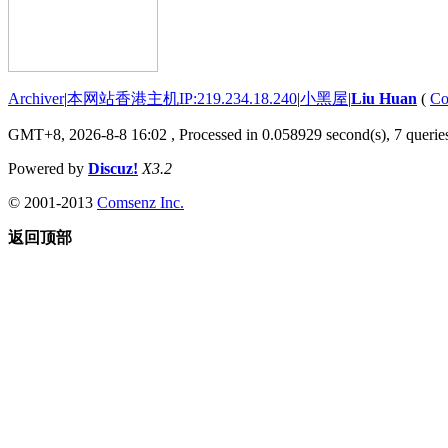
Archiver
|
本网站香港主机IP:219.234.18.240
|
小黑屋
|
Liu Huan
(
Co
GMT+8, 2026-8-8 16:02
, Processed in 0.058929 second(s), 7 queries
Powered by
Discuz!
X3.2
© 2001-2013
Comsenz Inc.
返回顶部