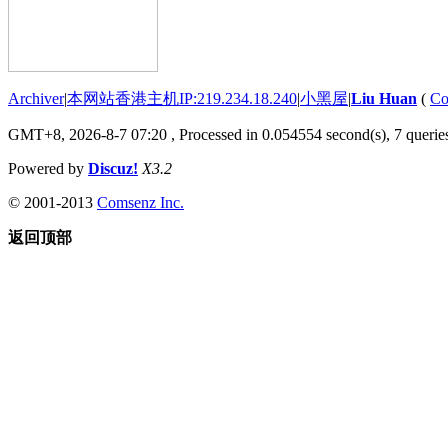
Archiver
|
本网站香港主机IP:219.234.18.240
|
小黑屋
|
Liu Huan
(
Co
GMT+8, 2026-8-7 07:20
, Processed in 0.054554 second(s), 7 queries
Powered by
Discuz!
X3.2
© 2001-2013
Comsenz Inc.
返回顶部