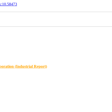
x:10.58473
oration (Industrial Report)