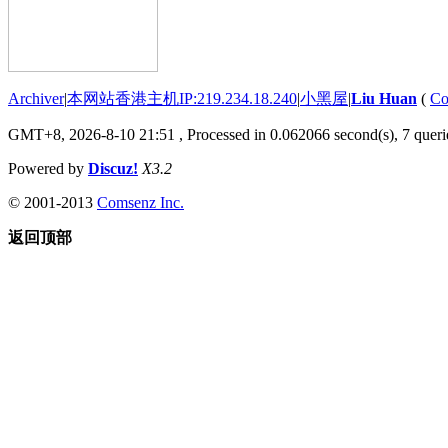
Archiver
|
本网站香港主机IP:219.234.18.240
|
小黑屋
|
Liu Huan
(
Co
GMT+8, 2026-8-10 21:51
, Processed in 0.062066 second(s), 7 querie
Powered by
Discuz!
X3.2
© 2001-2013
Comsenz Inc.
返回顶部