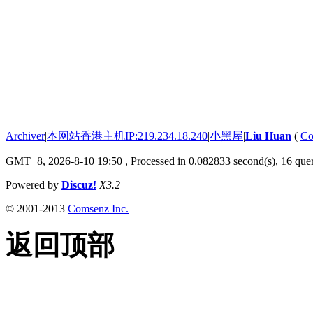
Archiver
|
本网站香港主机IP:219.234.18.240
|
小黑屋
|
Liu Huan
(
Co
GMT+8, 2026-8-10 19:50
, Processed in 0.082833 second(s), 16 quer
Powered by
Discuz!
X3.2
© 2001-2013
Comsenz Inc.
返回顶部