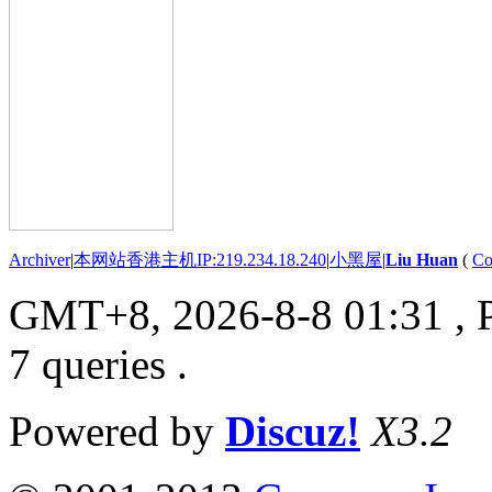
Archiver
|
本网站香港主机IP:219.234.18.240
|
小黑屋
|
Liu Huan
(
Co
GMT+8, 2026-8-8 01:31
, 
7 queries .
Powered by
Discuz!
X3.2