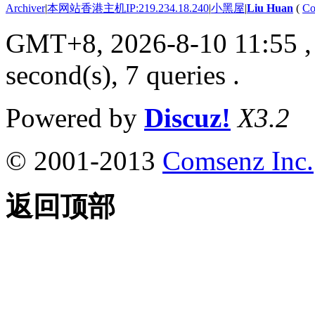
Archiver
|
本网站香港主机IP:219.234.18.240
|
小黑屋
|
Liu Huan
(
Co
GMT+8, 2026-8-10 11:55
,
second(s), 7 queries .
Powered by
Discuz!
X3.2
© 2001-2013
Comsenz Inc.
返回顶部