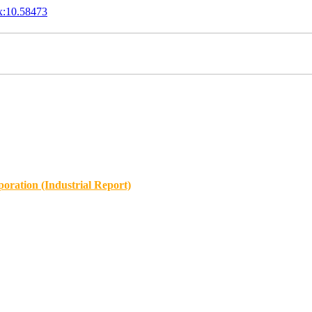
x:10.58473
oration (Industrial Report)