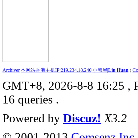
Archiver
|
本网站香港主机IP:219.234.18.240
|
小黑屋
|
Liu Huan
(
Co
GMT+8, 2026-8-8 16:25
, 
16 queries .
Powered by
Discuz!
X3.2
© 2001-2013
Comsenz Inc.