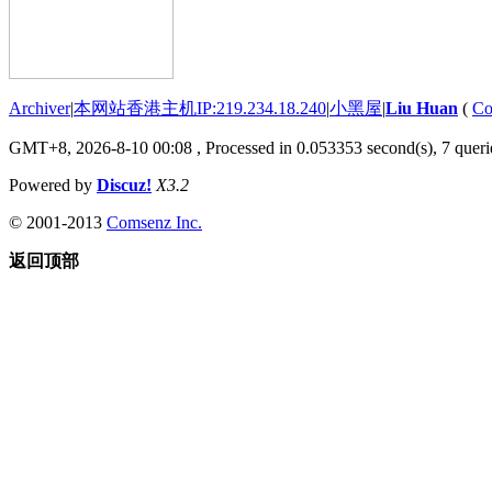
Archiver
|
本网站香港主机IP:219.234.18.240
|
小黑屋
|
Liu Huan
(
Co
GMT+8, 2026-8-10 00:08
, Processed in 0.053353 second(s), 7 querie
Powered by
Discuz!
X3.2
© 2001-2013
Comsenz Inc.
返回顶部