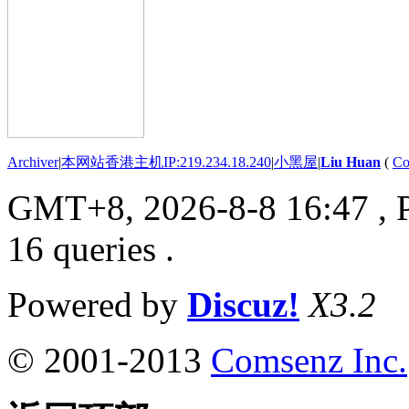
Archiver
|
本网站香港主机IP:219.234.18.240
|
小黑屋
|
Liu Huan
(
Co
GMT+8, 2026-8-8 16:47
, 
16 queries .
Powered by
Discuz!
X3.2
© 2001-2013
Comsenz Inc.