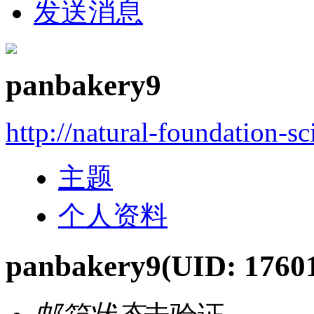
发送消息
panbakery9
http://natural-foundation-s
主题
个人资料
panbakery9
(UID: 1760