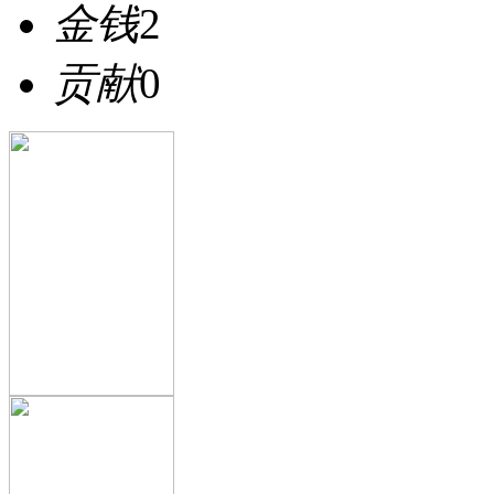
金钱
2
贡献
0