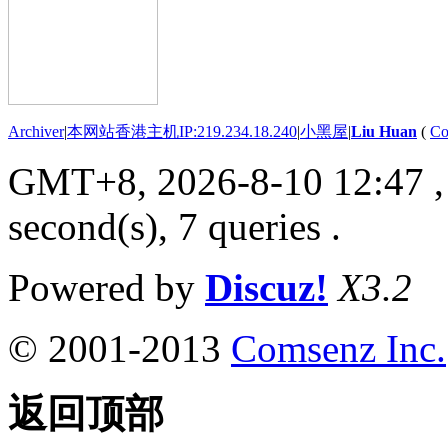
Archiver
|
本网站香港主机IP:219.234.18.240
|
小黑屋
|
Liu Huan
(
Co
GMT+8, 2026-8-10 12:47
,
second(s), 7 queries .
Powered by
Discuz!
X3.2
© 2001-2013
Comsenz Inc.
返回顶部