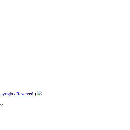
pyrights Reserved
)
s .