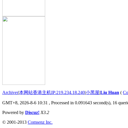
Archiver
|
本网站香港主机IP:219.234.18.240
|
小黑屋
|
Liu Huan
(
Co
GMT+8, 2026-8-6 10:31
, Processed in 0.091643 second(s), 16 querie
Powered by
Discuz!
X3.2
© 2001-2013
Comsenz Inc.