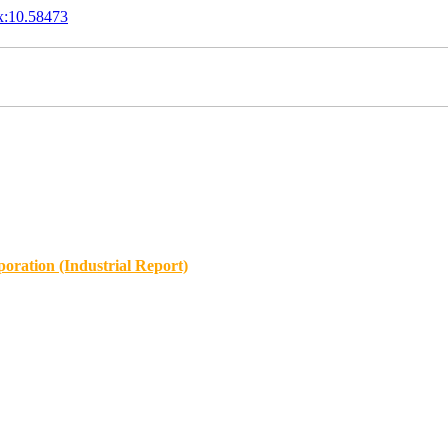
x:10.58473
oration (Industrial Report)