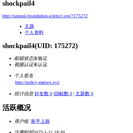
shockpail4
http://natural-foundation-science.org/?175272
主题
个人资料
shockpail4
(UID: 175272)
邮箱状态
未验证
视频认证
未认证
个人签名
http://policy-mtewe.xyz
统计信息
好友数 0
|
回帖数 0
|
主题数 0
活跃概况
用户组
新手上路
注册时间
2025-1-11 18:49