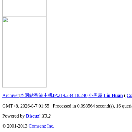
Archiver
|
本网站香港主机IP:219.234.18.240
|
小黑屋
|
Liu Huan
(
Co
GMT+8, 2026-8-7 01:55
, Processed in 0.098564 second(s), 16 querie
Powered by
Discuz!
X3.2
© 2001-2013
Comsenz Inc.