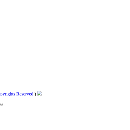
pyrights Reserved
)
s .