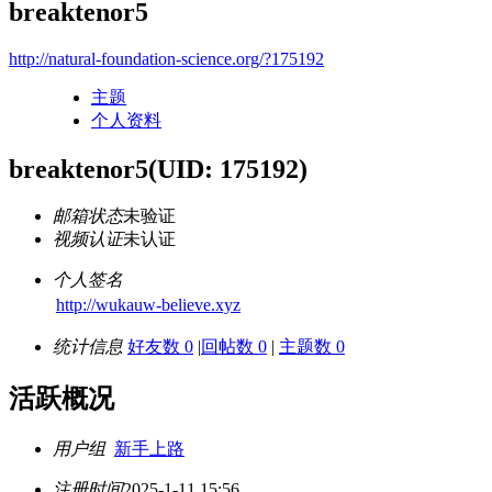
breaktenor5
http://natural-foundation-science.org/?175192
主题
个人资料
breaktenor5
(UID: 175192)
邮箱状态
未验证
视频认证
未认证
个人签名
http://wukauw-believe.xyz
统计信息
好友数 0
|
回帖数 0
|
主题数 0
活跃概况
用户组
新手上路
注册时间
2025-1-11 15:56