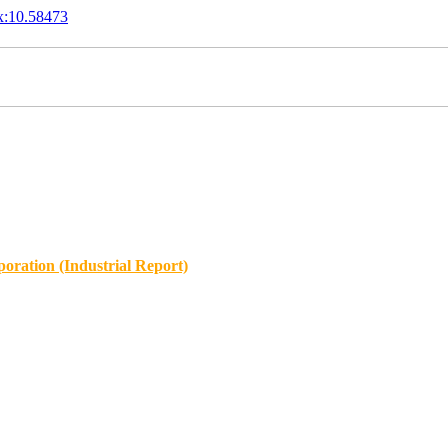
x:10.58473
oration (Industrial Report)