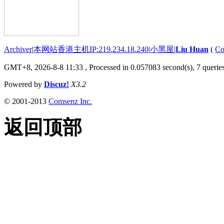
Archiver
|
本网站香港主机IP:219.234.18.240
|
小黑屋
|
Liu Huan
(
Co
GMT+8, 2026-8-8 11:33
, Processed in 0.057083 second(s), 7 queries
Powered by
Discuz!
X3.2
© 2001-2013
Comsenz Inc.
返回顶部