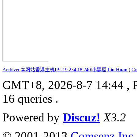
Archiver
|
本网站香港主机IP:219.234.18.240
|
小黑屋
|
Liu Huan
(
Co
GMT+8, 2026-8-7 14:44
, 
16 queries .
Powered by
Discuz!
X3.2
© 2001-2013
Comsenz Inc.