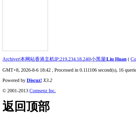
Archiver
|
本网站香港主机IP:219.234.18.240
|
小黑屋
|
Liu Huan
(
Co
GMT+8, 2026-8-6 18:42
, Processed in 0.111106 second(s), 16 querie
Powered by
Discuz!
X3.2
© 2001-2013
Comsenz Inc.
返回顶部