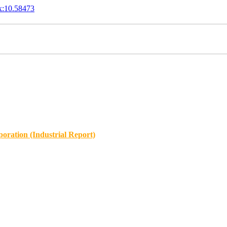
x:10.58473
oration (Industrial Report)