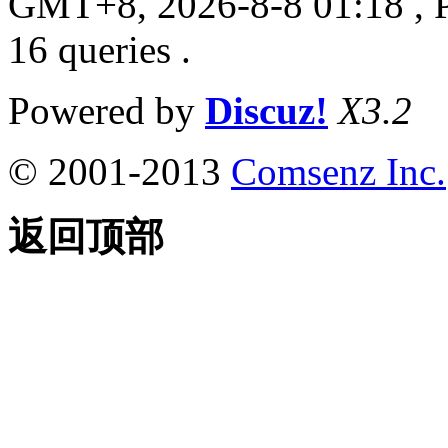
GMT+8, 2026-8-8 01:18
, 
16 queries .
Powered by
Discuz!
X3.2
© 2001-2013
Comsenz Inc.
返回顶部