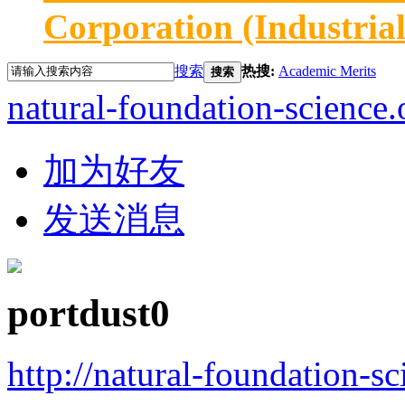
Corporation (Industria
搜索
热搜:
Academic Merits
搜索
natural-foundation-science.
加为好友
发送消息
portdust0
http://natural-foundation-s