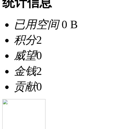
统计信息
已用空间
0 B
积分
2
威望
0
金钱
2
贡献
0