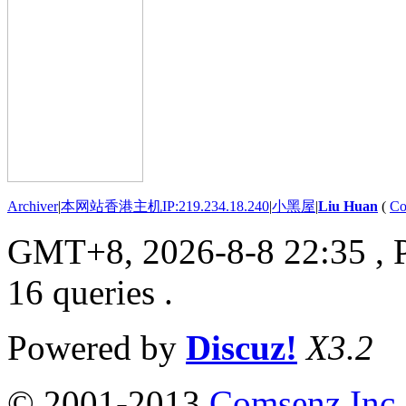
Archiver
|
本网站香港主机IP:219.234.18.240
|
小黑屋
|
Liu Huan
(
Co
GMT+8, 2026-8-8 22:35
, 
16 queries .
Powered by
Discuz!
X3.2
© 2001-2013
Comsenz Inc.