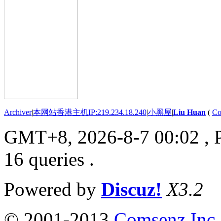
Archiver
|
本网站香港主机IP:219.234.18.240
|
小黑屋
|
Liu Huan
(
Co
GMT+8, 2026-8-7 00:02
, 
16 queries .
Powered by
Discuz!
X3.2
© 2001-2013
Comsenz Inc.