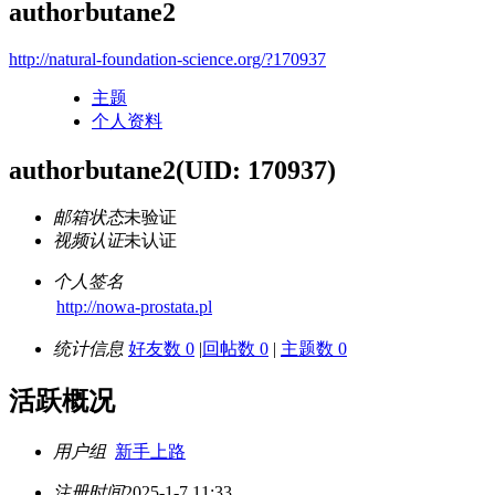
authorbutane2
http://natural-foundation-science.org/?170937
主题
个人资料
authorbutane2
(UID: 170937)
邮箱状态
未验证
视频认证
未认证
个人签名
http://nowa-prostata.pl
统计信息
好友数 0
|
回帖数 0
|
主题数 0
活跃概况
用户组
新手上路
注册时间
2025-1-7 11:33