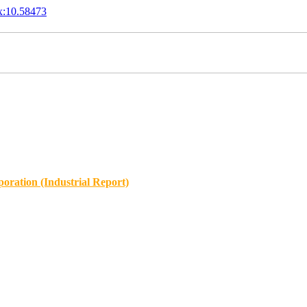
x:10.58473
oration (Industrial Report)