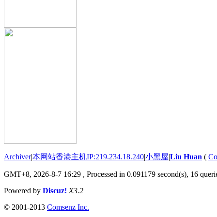
Archiver
|
本网站香港主机IP:219.234.18.240
|
小黑屋
|
Liu Huan
(
Co
GMT+8, 2026-8-7 16:29
, Processed in 0.091179 second(s), 16 querie
Powered by
Discuz!
X3.2
© 2001-2013
Comsenz Inc.