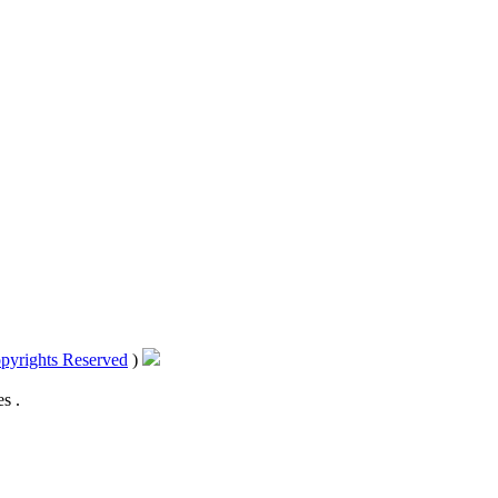
pyrights Reserved
)
s .