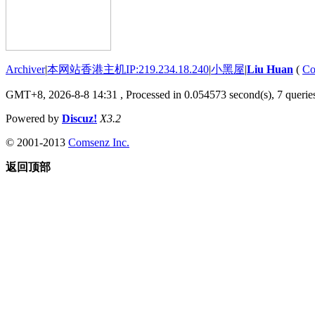
Archiver
|
本网站香港主机IP:219.234.18.240
|
小黑屋
|
Liu Huan
(
Co
GMT+8, 2026-8-8 14:31
, Processed in 0.054573 second(s), 7 queries
Powered by
Discuz!
X3.2
© 2001-2013
Comsenz Inc.
返回顶部