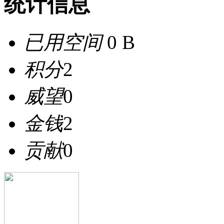
统计信息
已用空间
0 B
积分
2
威望
0
金钱
2
贡献
0