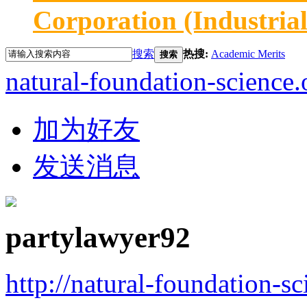
Corporation (Industria
搜索
热搜:
Academic Merits
搜索
natural-foundation-science.
加为好友
发送消息
partylawyer92
http://natural-foundation-s