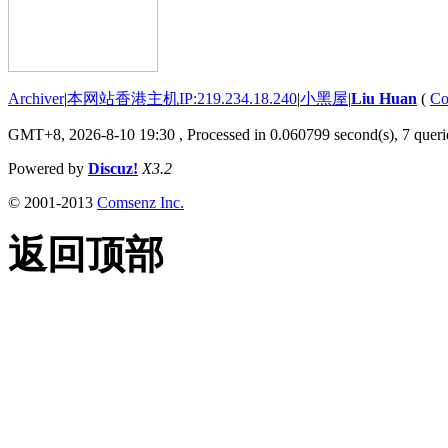
Archiver
|
本网站香港主机IP:219.234.18.240
|
小黑屋
|
Liu Huan
(
Co
GMT+8, 2026-8-10 19:30
, Processed in 0.060799 second(s), 7 querie
Powered by
Discuz!
X3.2
© 2001-2013
Comsenz Inc.
返回顶部