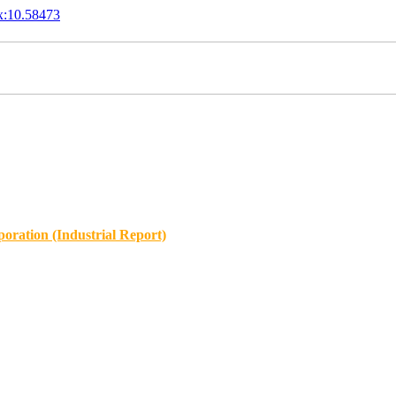
x:10.58473
oration (Industrial Report)