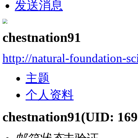
发送消息
chestnation91
http://natural-foundation-s
主题
个人资料
chestnation91
(UID: 169