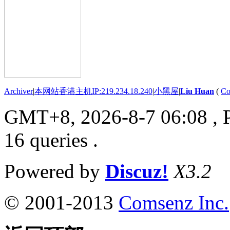
Archiver
|
本网站香港主机IP:219.234.18.240
|
小黑屋
|
Liu Huan
(
Co
GMT+8, 2026-8-7 06:08
, 
16 queries .
Powered by
Discuz!
X3.2
© 2001-2013
Comsenz Inc.