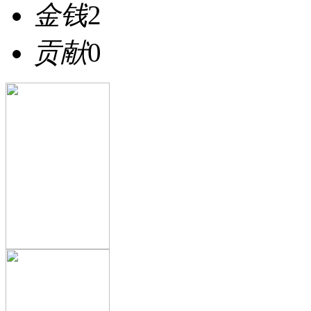
金钱
2
贡献
0