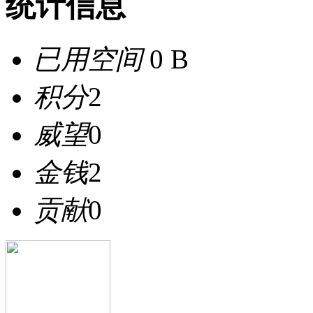
统计信息
已用空间
0 B
积分
2
威望
0
金钱
2
贡献
0