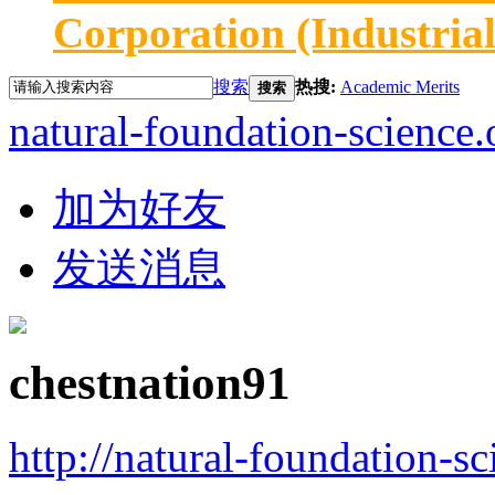
Corporation (Industria
搜索
热搜:
Academic Merits
搜索
natural-foundation-science.
加为好友
发送消息
chestnation91
http://natural-foundation-s