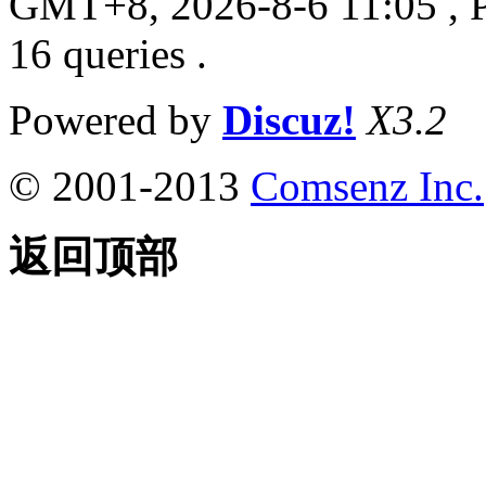
GMT+8, 2026-8-6 11:05
, 
16 queries .
Powered by
Discuz!
X3.2
© 2001-2013
Comsenz Inc.
返回顶部