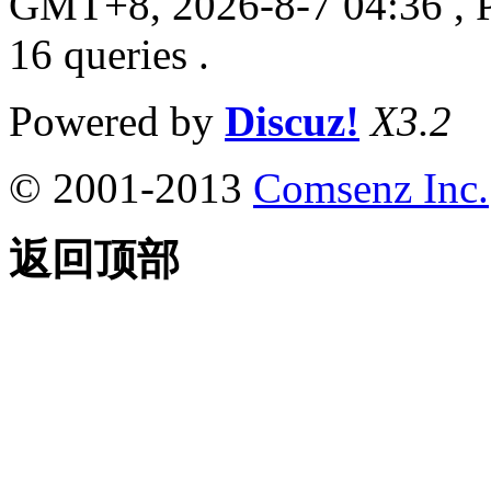
GMT+8, 2026-8-7 04:36
, 
16 queries .
Powered by
Discuz!
X3.2
© 2001-2013
Comsenz Inc.
返回顶部