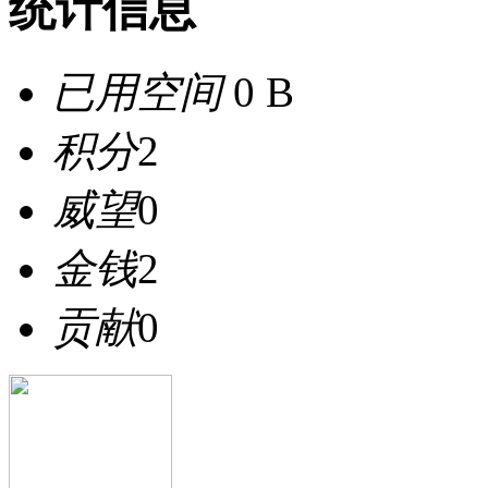
统计信息
已用空间
0 B
积分
2
威望
0
金钱
2
贡献
0