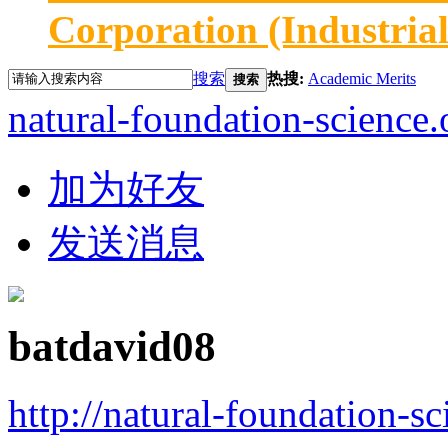
Corporation (Industria
搜索
热搜:
Academic Merits
搜索
natural-foundation-science.
加为好友
发送消息
batdavid08
http://natural-foundation-s