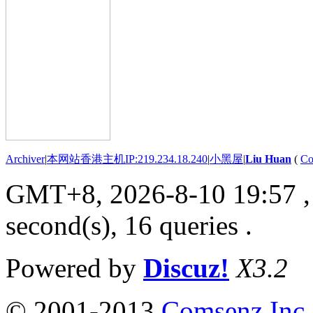
Archiver
|
本网站香港主机IP:219.234.18.240
|
小黑屋
|
Liu Huan
(
Co
GMT+8, 2026-8-10 19:57
,
second(s), 16 queries .
Powered by
Discuz!
X3.2
© 2001-2013
Comsenz Inc.