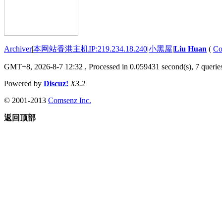
Archiver
|
本网站香港主机IP:219.234.18.240
|
小黑屋
|
Liu Huan
(
Co
GMT+8, 2026-8-7 12:32
, Processed in 0.059431 second(s), 7 queries
Powered by
Discuz!
X3.2
© 2001-2013
Comsenz Inc.
返回顶部