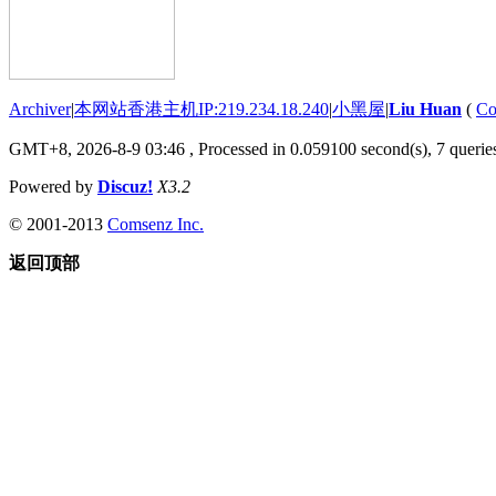
Archiver
|
本网站香港主机IP:219.234.18.240
|
小黑屋
|
Liu Huan
(
Co
GMT+8, 2026-8-9 03:46
, Processed in 0.059100 second(s), 7 queries
Powered by
Discuz!
X3.2
© 2001-2013
Comsenz Inc.
返回顶部