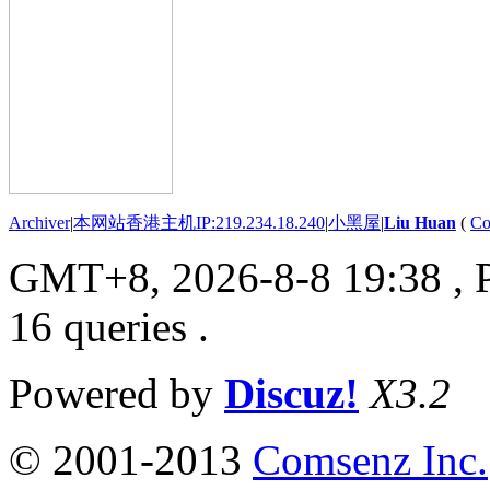
Archiver
|
本网站香港主机IP:219.234.18.240
|
小黑屋
|
Liu Huan
(
Co
GMT+8, 2026-8-8 19:38
, 
16 queries .
Powered by
Discuz!
X3.2
© 2001-2013
Comsenz Inc.