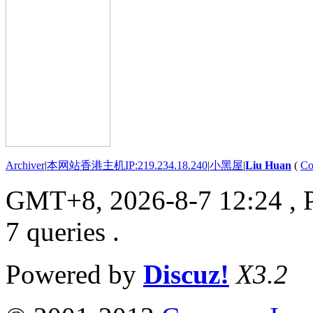
Archiver
|
本网站香港主机IP:219.234.18.240
|
小黑屋
|
Liu Huan
(
Co
GMT+8, 2026-8-7 12:24
, 
7 queries .
Powered by
Discuz!
X3.2