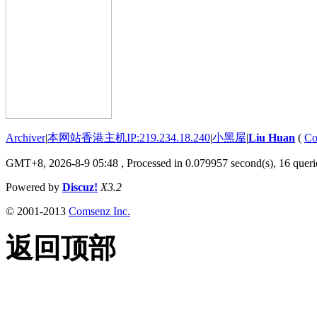
Archiver
|
本网站香港主机IP:219.234.18.240
|
小黑屋
|
Liu Huan
(
Co
GMT+8, 2026-8-9 05:48
, Processed in 0.079957 second(s), 16 querie
Powered by
Discuz!
X3.2
© 2001-2013
Comsenz Inc.
返回顶部