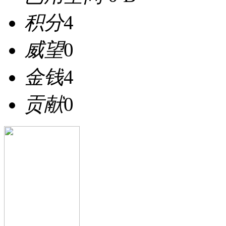
积分
4
威望
0
金钱
4
贡献
0