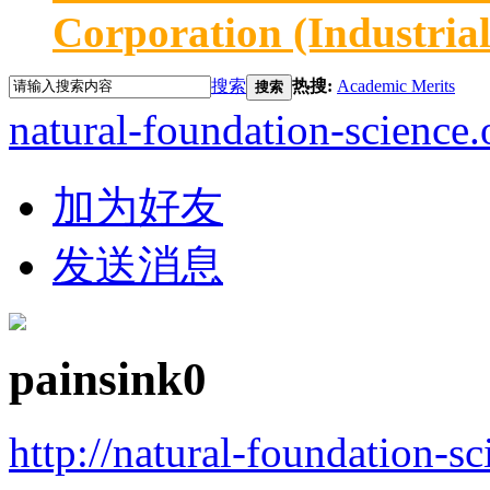
Corporation (Industria
搜索
热搜:
Academic Merits
搜索
natural-foundation-science.
加为好友
发送消息
painsink0
http://natural-foundation-s