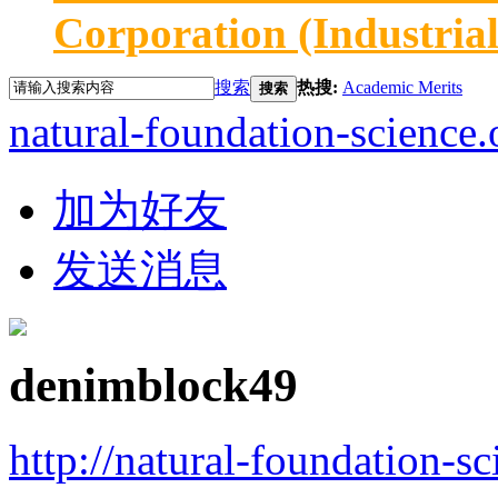
Corporation (Industria
搜索
热搜:
Academic Merits
搜索
natural-foundation-science.
加为好友
发送消息
denimblock49
http://natural-foundation-s