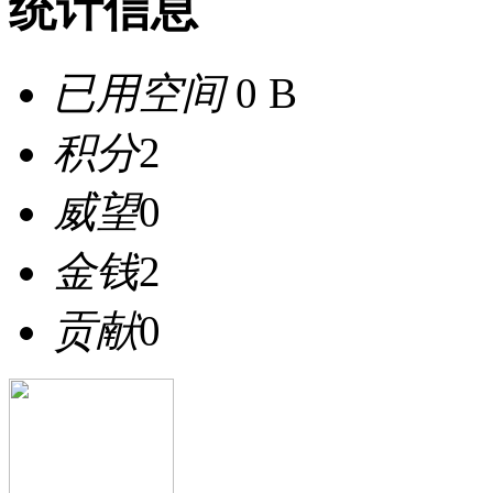
统计信息
已用空间
0 B
积分
2
威望
0
金钱
2
贡献
0