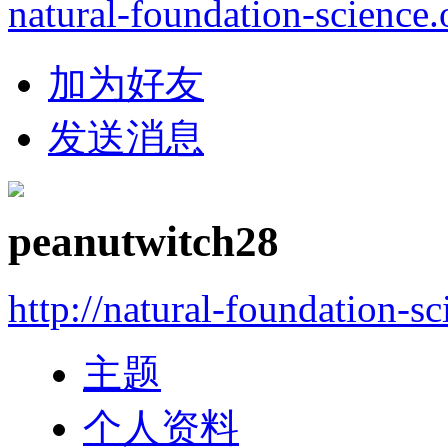
natural-foundation-science.
加为好友
发送消息
peanutwitch28
http://natural-foundation-s
主题
个人资料