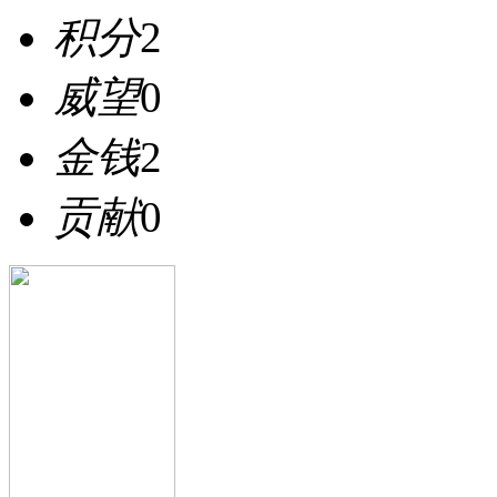
积分
2
威望
0
金钱
2
贡献
0