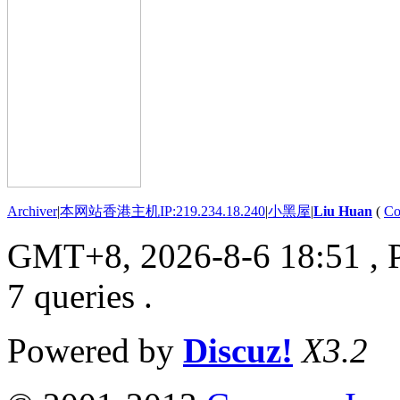
Archiver
|
本网站香港主机IP:219.234.18.240
|
小黑屋
|
Liu Huan
(
Co
GMT+8, 2026-8-6 18:51
, 
7 queries .
Powered by
Discuz!
X3.2