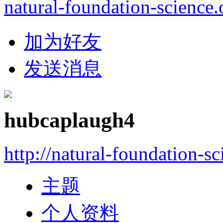
natural-foundation-science.
加为好友
发送消息
hubcaplaugh4
http://natural-foundation-s
主题
个人资料