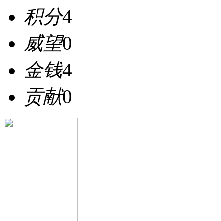
积分
4
威望
0
金钱
4
贡献
0