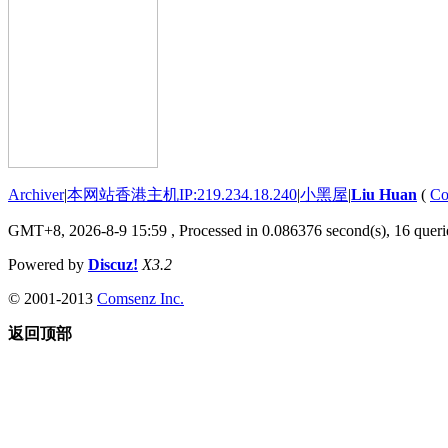
Archiver
|
本网站香港主机IP:219.234.18.240
|
小黑屋
|
Liu Huan
(
Co
GMT+8, 2026-8-9 15:59
, Processed in 0.086376 second(s), 16 querie
Powered by
Discuz!
X3.2
© 2001-2013
Comsenz Inc.
返回顶部