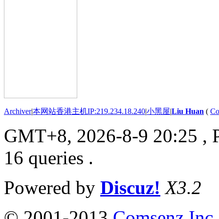
Archiver
|
本网站香港主机IP:219.234.18.240
|
小黑屋
|
Liu Huan
(
Co
GMT+8, 2026-8-9 20:25
, 
16 queries .
Powered by
Discuz!
X3.2
© 2001-2013
Comsenz Inc.