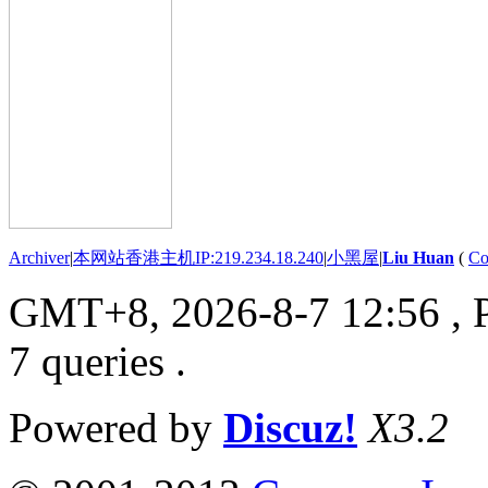
Archiver
|
本网站香港主机IP:219.234.18.240
|
小黑屋
|
Liu Huan
(
Co
GMT+8, 2026-8-7 12:56
, 
7 queries .
Powered by
Discuz!
X3.2