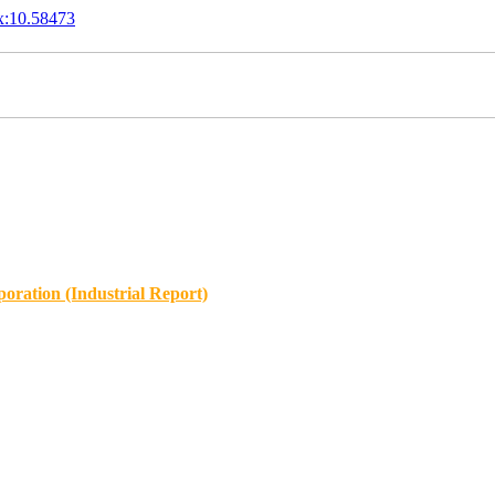
x:10.58473
oration (Industrial Report)