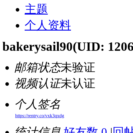
主题
个人资料
bakerysail90
(UID: 120
邮箱状态
未验证
视频认证
未认证
个人签名
https://rentry.co/vxk3qxdg
统计信息
好友数 0
|
回帖