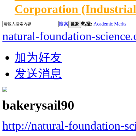
Corporation (Industria
搜索
热搜:
Academic Merits
搜索
natural-foundation-science.
加为好友
发送消息
bakerysail90
http://natural-foundation-s