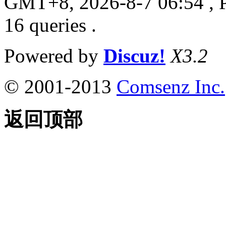
GMT+8, 2026-8-7 06:54
, 
16 queries .
Powered by
Discuz!
X3.2
© 2001-2013
Comsenz Inc.
返回顶部