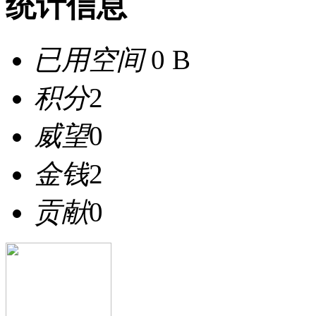
统计信息
已用空间
0 B
积分
2
威望
0
金钱
2
贡献
0