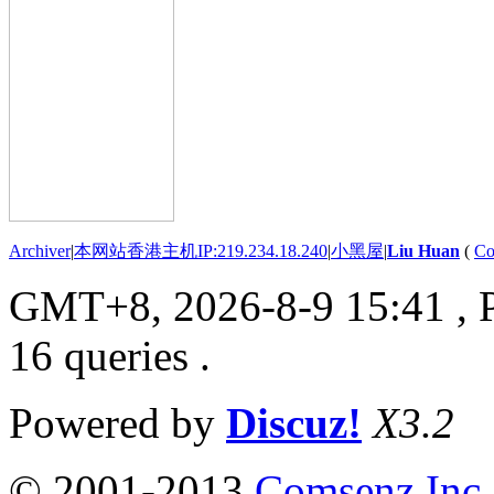
Archiver
|
本网站香港主机IP:219.234.18.240
|
小黑屋
|
Liu Huan
(
Co
GMT+8, 2026-8-9 15:41
, 
16 queries .
Powered by
Discuz!
X3.2
© 2001-2013
Comsenz Inc.