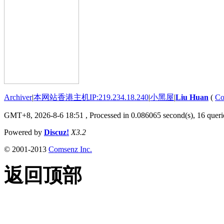
Archiver
|
本网站香港主机IP:219.234.18.240
|
小黑屋
|
Liu Huan
(
Co
GMT+8, 2026-8-6 18:51
, Processed in 0.086065 second(s), 16 querie
Powered by
Discuz!
X3.2
© 2001-2013
Comsenz Inc.
返回顶部