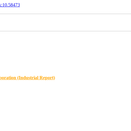
x:10.58473
oration (Industrial Report)