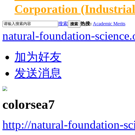
Corporation (Industria
搜索
热搜:
Academic Merits
搜索
natural-foundation-science.
加为好友
发送消息
colorsea7
http://natural-foundation-s