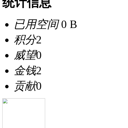
统计信息
已用空间
0 B
积分
2
威望
0
金钱
2
贡献
0