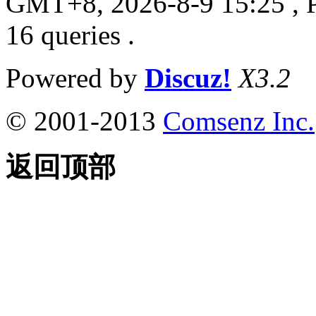
GMT+8, 2026-8-9 15:25
, 
16 queries .
Powered by
Discuz!
X3.2
© 2001-2013
Comsenz Inc.
返回顶部